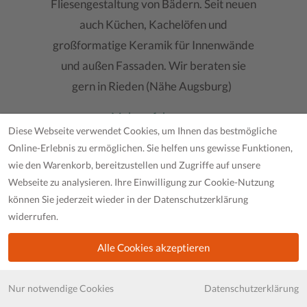
Fliesengestaltung von Bädern. Seit neuen
auch Küchen, Kachelöfen und
großformatige Keramik für Innenwände
und außen Fassaden. Wir beraten sie
gern in Rieden (Nähe Augsburg)
Mehr erfahren
>
Diese Webseite verwendet Cookies, um Ihnen das bestmögliche
Online-Erlebnis zu ermöglichen. Sie helfen uns gewisse Funktionen,
wie den Warenkorb, bereitzustellen und Zugriffe auf unsere
Webseite zu analysieren. Ihre Einwilligung zur Cookie-Nutzung
können Sie jederzeit wieder in der Datenschutzerklärung
widerrufen.
Alle Cookies akzeptieren
China
Egypt
2.856,00€
2.856,00€
Nur notwendige Cookies
Datenschutzerklärung